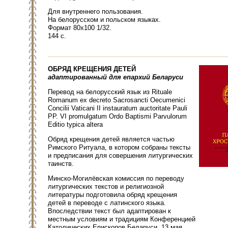
Для внутреннего пользования.
На белорусском и польском языках.
Формат 80х100 1/32.
144 с.
ОБРЯД КРЕЩЕНИЯ ДЕТЕЙ
адаптированный
для епархий
Беларуси
Перевод на белорусский язык из Rituale
Romanum ex decreto Sacrosancti Oecumenici
Concilii Vaticani II instauratum auctoritate Pauli
PP. VI promulgatum Ordo Baptismi Parvulorum
Editio typica altera
Обряд крещения детей является частью
Римского Ритуала, в котором собраны тексты
и предписания для совершения литургических
таинств.
Минско-Могилёвская комиссия по переводу
литургических текстов и религиозной
литературы подготовила обряд крещения
детей в переводе с латинского языка.
Впоследствии текст был адаптирован к
местным условиям и традициям Конференцией
Католических Епископов Беларуси. 13 мая