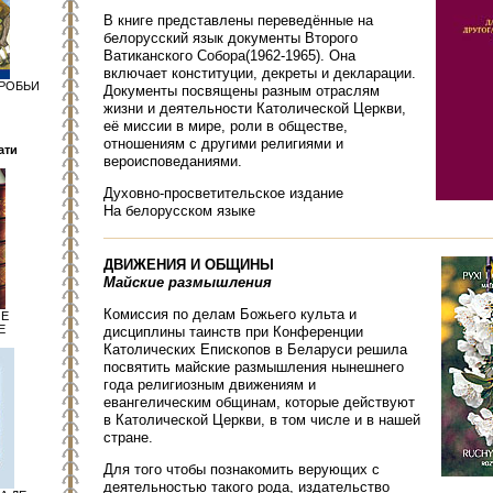
В книге представлены переведённые на
белорусский язык документы Второго
Ватиканского Собора(1962-1965). Она
включает конституции, декреты и декларации.
ОРОБЬИ
Документы посвящены разным отраслям
жизни и деятельности Католической Церкви,
её миссии в мире, роли в обществе,
отношениям с другими религиями и
ати
вероисповеданиями.
Духовно-просветительское издание
На белорусском языке
ДВИЖЕНИЯ
И ОБЩИНЫ
Майские размышления
Комиссия по делам Божьего культа и
ОЕ
Е
дисциплины таинств при Конференции
Католических Епископов в Беларуси решила
посвятить майские размышления нынешнего
года религиозным движениям и
евангелическим общинам, которые действуют
в Католической Церкви, в том числе и в нашей
стране.
Для того чтобы познакомить верующих с
деятельностью такого рода, издательство