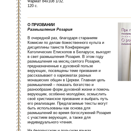
Фармат 84х108 1/32.
120 с.
О ПРИЗВАНИИ
Размышления Розария
В очередной раз, благодаря стараниям
Комисии по делам божественного культа и
дисциплины таинств Конференции
Католических Епископов в Беларуси, выходят
в свет размышления Розария. В этом году
размышления на месяц святого Розария,
предназначенные к духовной пользе
верующих, посвящены теме призвания и
рассказывают о харизматах разных
монашеских общин в Церкви. Главная цель
размышлений – показать богатство и
разнообразие форм духовной жизни и помочь
верующим, особенно молодёжи, осмыслить
своё христианское призвание и выбрать путь
его реализации. Предлагаемые тексты могут
быть использованы как основа для
размышлений во время богослужений Розария
с участием верующих, а также для
индивидуального чтения.
На белорусском и польском языках.