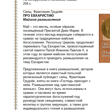
204 с.
Свящ. Франтишек Груднёк
ПРО ЕВХАРИСТИЮ
Майские размышления
Май – это месяц, особым образом
посвящённый Пресвятой Деве Марии. В
течение этого месяца верующие собираются в
храмах на традиционные майские
богослужения. Поскольку Церковь продолжает
переживать Год Евхаристии, провозглашённый
святой памяти Папой Иоанном Павлом ІІ, в
этом году во время майских богослужений
рекомендуется проводить размышления на
тему Евхаристии.
Предложенные в книге размышления, автором
которых является известный польский
религиозный публицист свящ. Франтишек
Груднёк, взяты из книги «Господь приходит с
неба. Размышления над христианской
жизнью». Они могут быть использованы в
храмах и часовнях во время
паралитургических богослужений под
руководством священника, совместной
молитвы в группах верующих, а также для
индивидуального чтения и размышления.