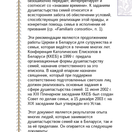
безошибочно передаёт, интерпретирует и
соотносит со «знаками времени». К заданиям
душепастырства семей относится и
всесторонняя забота об обеспечении условий,
способствующих реализации этой правды, и
конкретная помощь семье в исполнении её
призвания (ср.
«Familiaris consortio»
, п. 1).
Эти рекомендации являются продолжением
работы Церкви в Беларуси для супружества и
семьи, которая ведётся в течение многих лет.
Конференция Католических Епископов в
Беларуси (ККЕБ) в 1999 г. придала
организационные формы душепастырству
семей, назначив ответственного за это
епископа. В каждой епархии назначен
священник, который при поддержке
соответственно подготовленных светских лиц
должен реализовать основные задания в
сфере душепастырства семей. 11 июня 2002 г.
на XIII Пленарном заседании ККЕБ был создан
Совет по делам семьи, а 15 декабря 2003 г. на
XIX заседании был утверждён его Устав.
Этот документ является результатом опыта
многих людей, которые занимаются
душепастырством семей как в Беларуси, так и
за её пределами. Он опирается на следующие
документы: