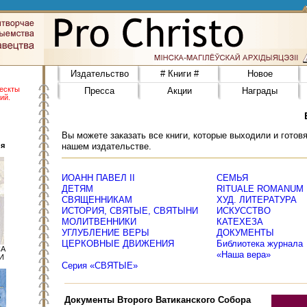
Издательство
# Книги #
Новое
ескты
Пресса
Акции
Награды
ий.
Вы можете заказать все книги, которые выходили и готовя
я
нашем издательстве.
ИОАНН ПАВЕЛ ІІ
СЕМЬЯ
ДЕТЯМ
RITUALE ROMANUM
СВЯЩЕННИКАМ
ХУД. ЛИТЕРАТУРА
ИСТОРИЯ, СВЯТЫЕ, СВЯТЫНИ
ИСКУССТВО
МОЛИТВЕННИКИ
КАТЕХЕЗА
УГЛУБЛЕНИЕ ВЕРЫ
ДОКУМЕНТЫ
ЦЕРКОВНЫЕ ДВИЖЕНИЯ
Библиотека журнала
СА
«Наша вера»
И
Серия «СВЯТЫЕ»
Документы Второго Ватиканского Собора