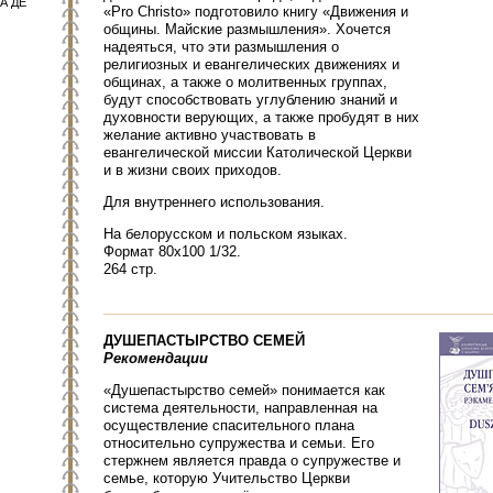
А ДЕ
«Pro Christo» подготовило книгу «Движения и
общины. Майские размышления». Хочется
надеяться, что эти размышления о
религиозных и евангелических движениях и
общинах, а также о молитвенных группах,
будут способствовать углублению знаний и
духовности верующих, а также пробудят в них
желание активно участвовать в
евангелической миссии Католической Церкви
и в жизни своих приходов.
Для внутреннего использования.
На белорусском и польском языках.
Формат 80х100 1/32.
264 стр.
ДУШЕПАСТЫРСТВО СЕМЕЙ
Рекомендации
«Душепастырство семей» понимается как
система деятельности, направленная на
осуществление спасительного плана
относительно супружества и семьи. Его
стержнем является правда о супружестве и
семье, которую Учительство Церкви