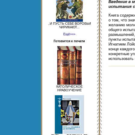
Введение в 
испытания 
Книга содерж
о том, что зн
..И ПУСТЬ СЕБЕ ВОРОБЬИ
желанию моли
ЧИРИКАЮТ...
общего испыта
Ещё>>>
размышлений,
пункты испыта
Готовится к печати
Игнатием Лой
конце каждог
конкретные у
использовать 
КАТОЛИЧЕСКОЕ
НРАВОУЧЕНИЕ