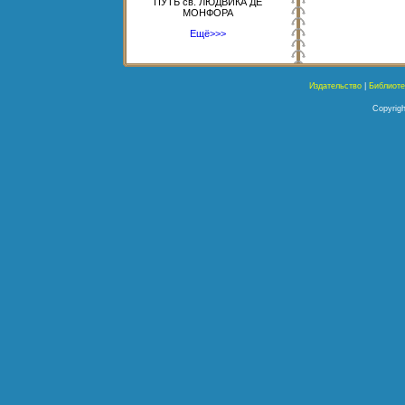
ПУТЬ св. ЛЮДВИКА ДЕ
МОНФОРА
Ещё>>>
Издательство
|
Библиоте
Copyrigh