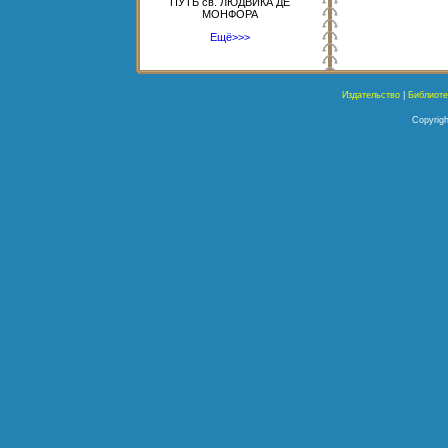
ПУТЬ св. ЛЮДВИКА ДЕ
МОНФОРА
Ещё>>>
Издательство
|
Библиоте
Copyrigh