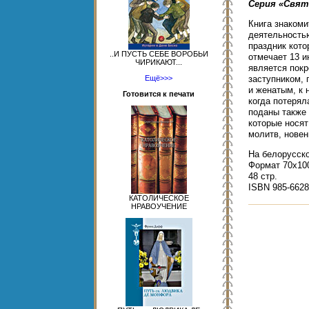
Серия «Свят
Книга знакоми
деятельностью
праздник кото
..И ПУСТЬ СЕБЕ ВОРОБЬИ
отмечает 13 и
ЧИРИКАЮТ...
является пок
Ещё>>>
заступником,
и женатым, к 
Готовится к печати
когда потерял
поданы также 
которые носят
молитв, новен
На белорусск
Формат 70x100
48 cтр.
ISBN 985-6628
КАТОЛИЧЕСКОЕ
НРАВОУЧЕНИЕ