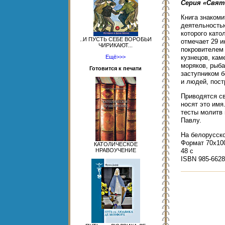
Серия «Свят
Книга знакоми
деятельностью
которого като
..И ПУСТЬ СЕБЕ ВОРОБЬИ
отмечает 29 и
ЧИРИКАЮТ...
покровителем 
Ещё>>>
кузнецов, кам
моряков, рыба
Готовится к печати
заступником 
и людей, пост
Приводятся св
носят это им
тесты молитв 
Павлу.
На белорусск
Формат 70x100
КАТОЛИЧЕСКОЕ
НРАВОУЧЕНИЕ
48 с
ISBN 985-6628