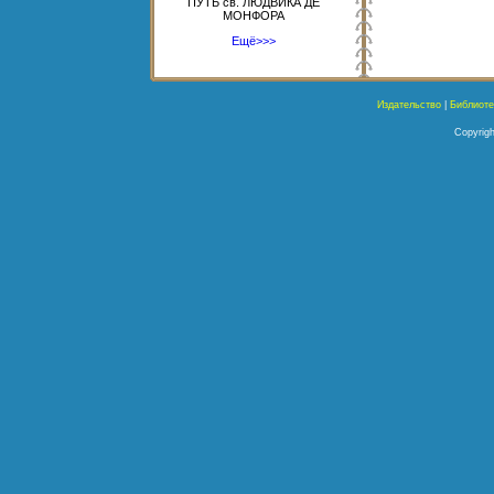
ПУТЬ св. ЛЮДВИКА ДЕ
МОНФОРА
Ещё>>>
Издательство
|
Библиоте
Copyrigh