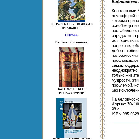
Библиотека 
Книга поэзии 
атмосферой п
которые прин
..И ПУСТЬ СЕБЕ ВОРОБЬИ
освобождение
ЧИРИКАЮТ...
нестабильнос
Ещё>>>
определить н
их в христиан
Готовится к печати
ценностях, о
добра, любви,
человеческий 
прослеживает 
самим содерж
неоднократно 
только живит
мудрости, эти
проблемой, ко
КАТОЛИЧЕСКОЕ
без исключени
НРАВОУЧЕНИЕ
На белорусск
Формат 70x100
98 c.
ISBN 985-6628