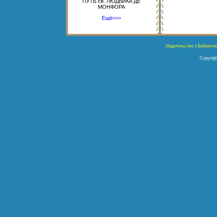
ПУТЬ св. ЛЮДВИКА ДЕ
МОНФОРА
Ещё>>>
Издательство
|
Библиоте
Copyrigh