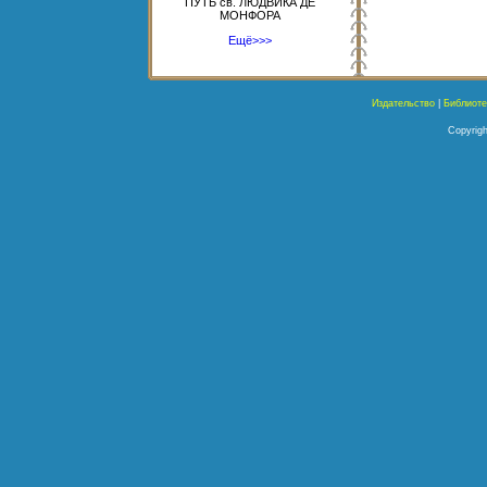
ПУТЬ св. ЛЮДВИКА ДЕ
МОНФОРА
Ещё>>>
Издательство
|
Библиоте
Copyrigh