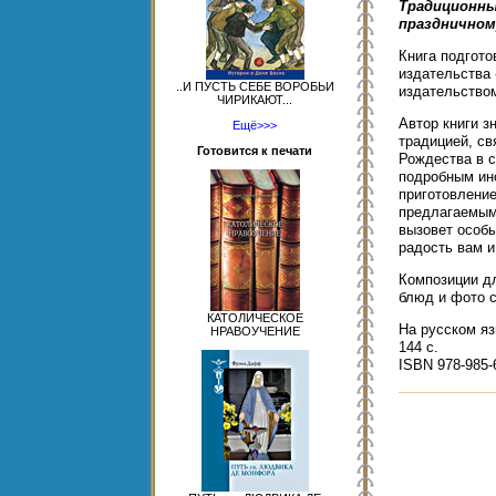
Традиционны
праздничном
Книга подгот
издательства 
..И ПУСТЬ СЕБЕ ВОРОБЬИ
издательство
ЧИРИКАЮТ...
Автор книги з
Ещё>>>
традицией, св
Готовится к печати
Рождества в с
подробным ин
приготовлени
предлагаемым 
вызовет особы
радость вам и
Композиции д
блюд и фото 
КАТОЛИЧЕСКОЕ
На русском яз
НРАВОУЧЕНИЕ
144 с.
ISBN 978-985-