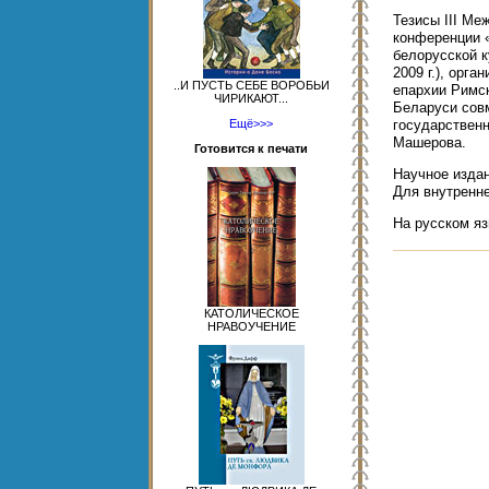
Тезисы III Ме
конференции 
белорусской к
2009 г.), орг
..И ПУСТЬ СЕБЕ ВОРОБЬИ
епархии Римск
ЧИРИКАЮТ...
Беларуси сов
Ещё>>>
государственн
Машерова.
Готовится к печати
Научное издан
Для внутренне
На русском яз
КАТОЛИЧЕСКОЕ
НРАВОУЧЕНИЕ