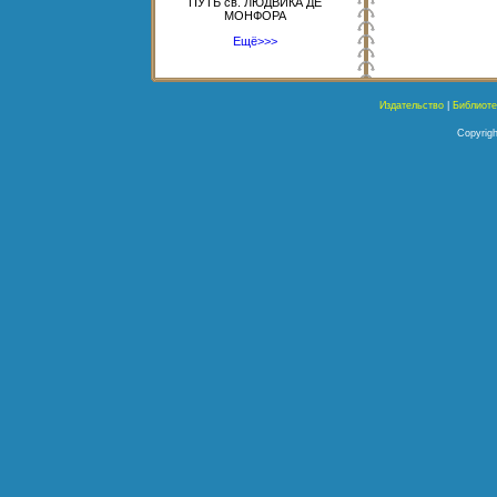
ПУТЬ св. ЛЮДВИКА ДЕ
МОНФОРА
Ещё>>>
Издательство
|
Библиоте
Copyrigh