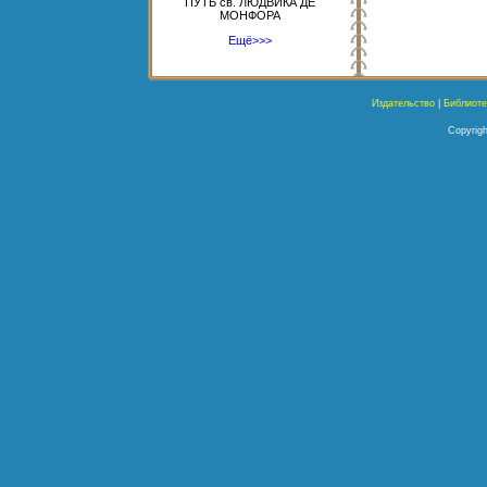
ПУТЬ св. ЛЮДВИКА ДЕ
МОНФОРА
Ещё>>>
Издательство
|
Библиоте
Copyrigh