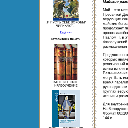
Майские ра
Май – это ме
Пресвятой Дев
верующие соб
..И ПУСТЬ СЕБЕ ВОРОБЬИ
майские бого
ЧИРИКАЮТ...
продолжает п
Ещё>>>
провозглашён
Павлом ІІ, в 
Готовится к печати
богослужений
размышления 
Предложенные
которых являе
религиозный п
взяты из книг
Размышления 
могут быть ис
время парали
КАТОЛИЧЕСКОЕ
НРАВОУЧЕНИЕ
руководством
группах веру
чтения и раз
Для внутренне
На белорусско
Формат 80х100
144 с.