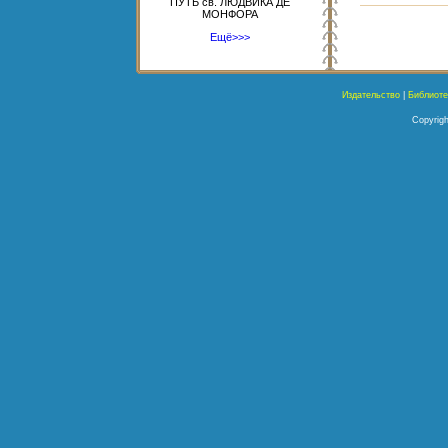
ПУТЬ св. ЛЮДВИКА ДЕ
МОНФОРА
Ещё>>>
Издательство
|
Библиоте
Copyrigh