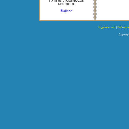
ПУТЬ св. ЛЮДВИКА ДЕ
МОНФОРА
Ещё>>>
Издательство
|
Библиоте
Copyrigh