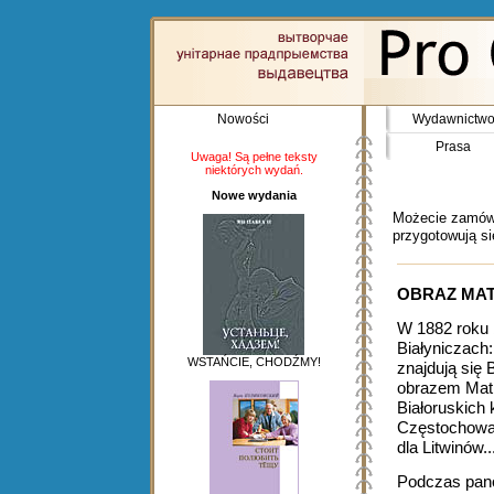
Nowości
Wydawnictw
Prasa
Uwaga! Są pełne teksty
niektórych wydań.
Nowe wydania
Możecie zamówi
przygotowują s
OBRAZ MAT
W 1882 roku b
Białyniczach:
WSTAŃCIE, CHODŹMY!
znajdują się
obrazem Matki
Białoruskich
Częstochowa 
dla Litwinów..
Podczas pano