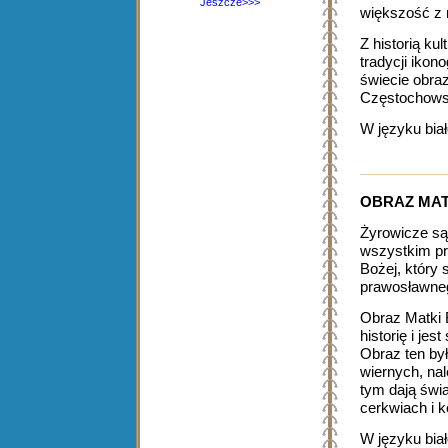
Jeszcze>>>
większość z 
Z historią kul
tradycji ikon
świecie obra
Częstochowsk
W języku bia
OBRAZ MAT
Żyrowicze są
wszystkim pr
Bożej, który 
prawosławne
Obraz Matki 
historię i jes
Obraz ten był
wiernych, na
tym dają świ
cerkwiach i k
W języku bia