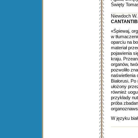
Święty Tomas
Niewdoch W.
CANTANTIB
«Śpiewaj, org
w tłumaczeni
oparciu na b
materiał prze
pojawienia s
kraju. Przean
organów, twó
pozwoliło zn
naświetlenia
Białorusi. Po
ułożony prze
również uogul
przykłady nut
próba zbadan
organoznawst
W języku bia