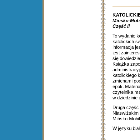
KATOLICKI
Minsko-Mohi
Część II
To wydanie ko
katolickich ś
informacja je
jest zaintere
się dowiedzie
Książka zapo
administracyj
katolickiego k
zmienami pod
epok. Materia
czytelnika ma
w dziedzinie a
Druga część 
Niaswiżskim 
Mińsko-Mohile
W języku bia