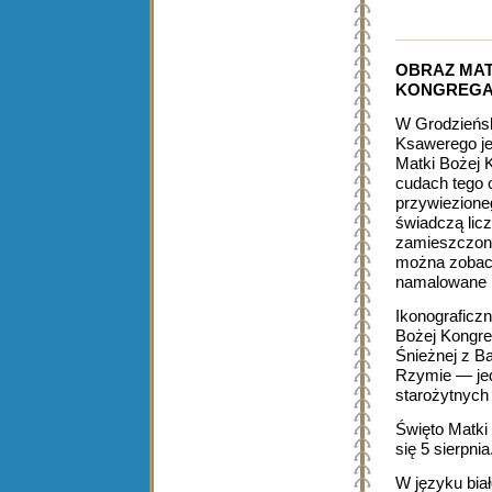
OBRAZ MAT
KONGREGA
W Grodzieńsk
Ksawerego je
Matki Bożej K
cudach tego 
przywiezione
świadczą lic
zamieszczone
można zobacz
namalowane n
Ikonograficz
Bożej Kongreg
Śnieżnej z B
Rzymie — jed
starożytnych
Święto Matki
się 5 sierpnia
W języku bia