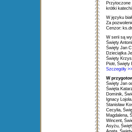
Przytoczone 
krótki katech
W języku bia
Za pozwolen
Cenzor: ks.d
W serii są w
Święty Anton
Święty Jan Ch
Dzieciątka J
Święty Krzys
Piotr, Święty
Szczegóły >
W przygotow
Święty Jan o
Święta Katar
Dominik, Świ
Ignacy Lojola
Stanisław Kos
Cecylia, Świę
Magdalena, Ś
Wincent, Świ
Asyżu, Święt
Agata, Święty