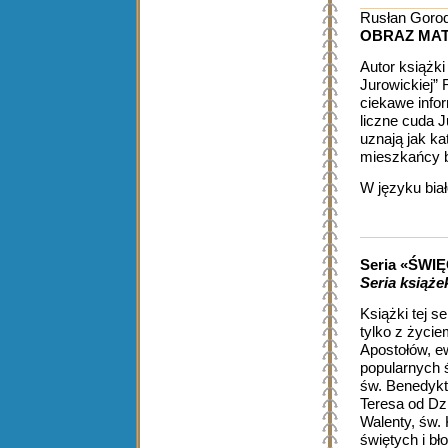
Rusłan Goro
OBRAZ MAT
Autor książki
Jurowickiej”
ciekawe infor
liczne cuda J
uznają jak kat
mieszkańcy b
W języku bia
Seria «ŚWI
Seria książe
Książki tej s
tylko z życie
Apostołów, ew
popularnych 
św. Benedykt
Teresa od Dzi
Walenty, św. 
świętych i bł