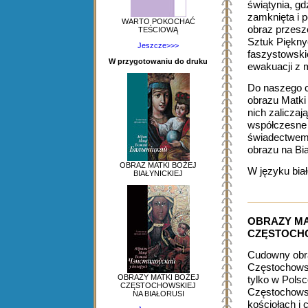
świątynia, gd
zamknięta i 
WARTO POKOCHAĆ
obraz przes
TEŚCIOWĄ
Sztuk Piękny
Jeszcze>>>
faszystowski
W przygotowaniu do druku
ewakuacji z 
Do naszego c
obrazu Matki 
nich zaliczaj
współczesne k
świadectwem 
obrazu na Bia
OBRAZ MATKI BOŻEJ
W języku bia
BIAŁYNICKIEJ
OBRAZY MA
CZĘSTOCH
Cudowny obr
Częstochowsk
OBRAZY MATKI BOŻEJ
tylko w Pols
CZĘSTOCHOWSKIEJ
Częstochowsk
NA BIAŁORUSI
kościołach i 