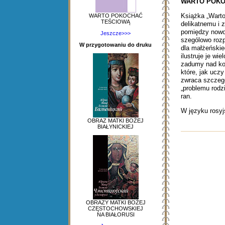
WARTO POKO
Książka „Warto
WARTO POKOCHAĆ
TEŚCIOWĄ
delikatnemu i 
pomiędzy nowo
Jeszcze>>>
szególowo rozp
W przygotowaniu do druku
dla małżeńskie
ilustruje je w
zadumy nad ko
które, jak ucz
zwraca szczegó
„problemu rodz
ran.
W języku rosyj
OBRAZ MATKI BOŻEJ
BIAŁYNICKIEJ
OBRAZY MATKI BOŻEJ
CZĘSTOCHOWSKIEJ
NA BIAŁORUSI