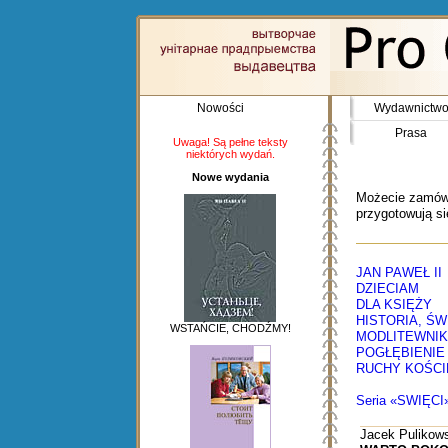
Nowości
Wydawnictw
Prasa
Uwaga! Są pełne teksty
niektórych wydań.
Nowe wydania
Możecie zamówi
przygotowują s
JAN PAWEŁ II
DZIECIAM
DLA KSIĘŻY
HISTORIA, ŚW
WSTAŃCIE, CHODŹMY!
MODLITEWNIK
POGŁĘBIENIE
RUCHY KOŚCI
Seria «SWIĘCI
Jacek Pulikow