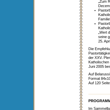
„Zum R
Decemb
Pastorb
Katholi
Famili
Pastorb
Katholi
„Wert 
seine 
25. Apr
Die Empfehlun
Pastortätigke
der XXV. Ple
Katholischen 
Juni 2005 bes
Auf Belarussi
Format 84x10
Auf 120 Seite
PROGRAMM
Im Sammelban