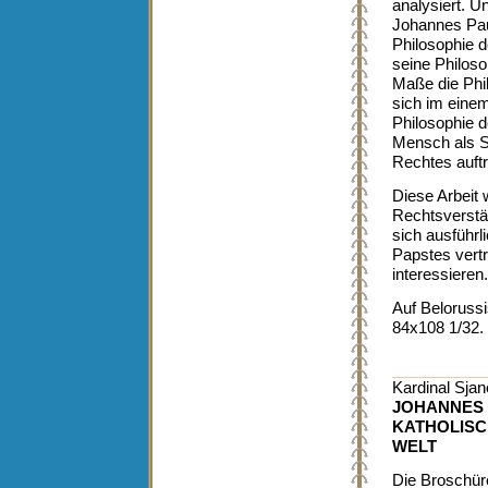
analysiert. U
Johannes Paul
Philosophie d
seine Philoso
Maße die Phi
sich im eine
Philosophie d
Mensch als S
Rechtes auftri
Diese Arbeit 
Rechtsverstän
sich ausführl
Papstes vert
interessieren.
Auf Belorussi
84x108 1/32.
Kardinal Sja
JOHANNES P
KATHOLISC
WELT
Die Broschür