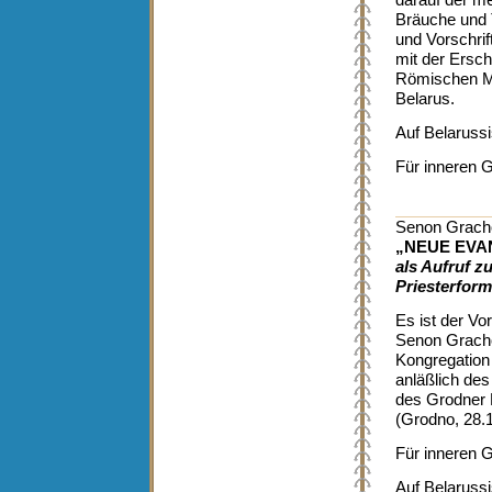
darauf der m
Bräuche und 
und Vorschrift
mit der Ersc
Römischen Mi
Belarus.
Auf Belarussi
Für inneren 
Senon Gracho
„NEUE EVA
als Aufruf z
Priesterform
Es ist der Vo
Senon Gracho
Kongregation 
anläßlich des
des Grodner 
(Grodno, 28.
Für inneren 
Auf Belarussi