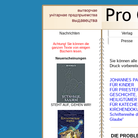
Nachrichten
Verlag
Presse
Achtung! Sie können die
ganzen Texte von einigen
Büchern lesen.
Neuerscheinungen
Sie können alle
Druck vorbereit
JOHANNES PAU
FÜR KINDER
FÜR PRIESTE
GESCHICHTE, 
HEILIGTÜMER
FÜR KATECH
STEHT AUF, GEHEN WIR!
KIRCHENDOK
Schriftenreihe d
Glaube“
DIE PROBL