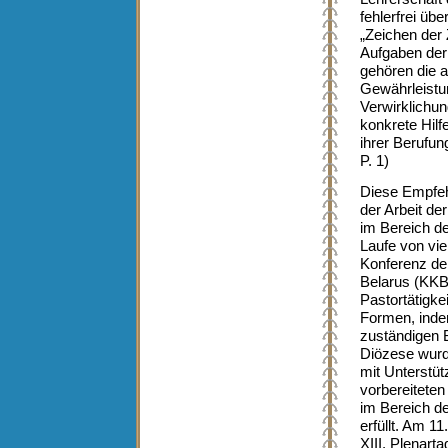
fehlerfrei übe
„Zeichen der Z
Aufgaben der 
gehören die a
Gewährleistu
Verwirklichun
konkrete Hilfe
ihrer Berufung
P. 1)
Diese Empfeh
der Arbeit de
im Bereich de
Laufe von vie
Konferenz der
Belarus (KKB
Pastortätigke
Formen, inde
zuständigen B
Diözese wurde
mit Unterstü
vorbereitete
im Bereich de
erfüllt. Am 1
XIII. Plenart