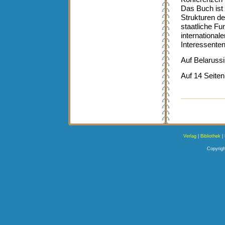
Das Buch ist f
Strukturen de
staatliche Fu
international
Interessente
Auf Belarussi
Auf 14 Seiten
Verlag
|
Bibliothek
|
Copyrigh