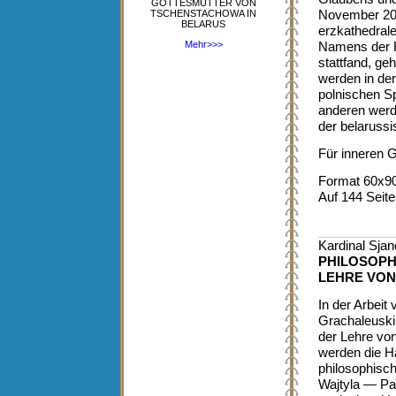
GOTTESMUTTER VON
TSCHENSTACHOWA IN
November 200
BELARUS
erzkathedrale
Mehr>>>
Namens der H
stattfand, ge
werden in de
polnischen Sp
anderen wer
der belaruss
Für inneren 
Format 60x90
Auf 144 Seite
Kardinal Sja
PHILOSOPH
LEHRE VON
In der Arbeit
Grachaleuski
der Lehre von
werden die 
philosophisch
Wajtyla — Pa