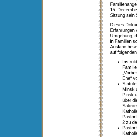
Familienange
15. December
Sitzung sein S
Dieses Dokum
Erfahrungen 
Umgebung, die
in Familien s
Ausland besch
auf folgende
Instruk
Famili
„Vorber
Ehe“ v
Statut
Minsk 
Pinsk u
über di
Sakram
Katholi
Pastort
2 zu d
Pastorb
Katholi