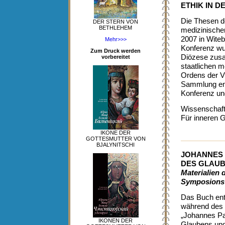
ETHIK IN 
Die Thesen der
DER STERN VON
BETHLEHEM
medizinischen
2007 in Witeb
Mehr>>>
Konferenz wur
Zum Druck werden
Diözese zus
vorbereitet
staatlichen m
Ordens der V
Sammlung en
Konferenz un
Wissenschaft
Für inneren 
IKONE DER
GOTTESMUTTER VON
BJALYNITSCHI
JOHANNES
DES GLAU
Materialien 
Symposions
Das Buch enth
während des 
„Johannes Pa
IKONEN DER
Glaubens und