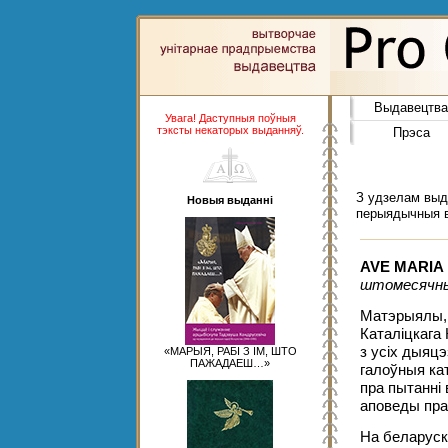
Выдавецтва
Увага! Даступныя поўныя
тэксты некаторых выданняў.
Прэса
З удзелам вы
Новыя выданні
перыядычныя в
AVE MARIA
штомесячны 
Матэрыялы,
Каталіцкага 
з усіх дыяцэ
«МАРЫЯ, РАБІ З ІМ, ШТО
ПАЖАДАЕШ…»
галоўныя кат
пра пытанні 
аповеды пра
На беларуск