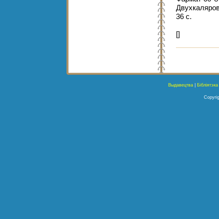
Двухкаляров
36 с.
[]
Выдавецтва
|
Бібліятэка
Copyrig