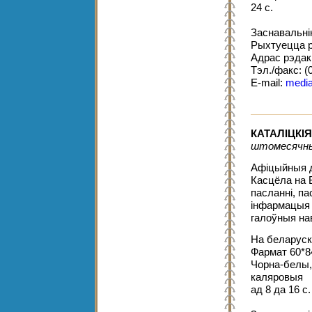
24 с.
Заснавальні
Рыхтуецца р
Адрас рэдакц
Тэл./факс: (
E-mail:
media
КАТАЛІЦКІ
штомесячны
Афіцыйныя д
Касцёла на 
пасланні, па
інфармацыя 
галоўныя нав
На беларуск
Фармат 60*8
Чорна-белы
каляровыя
ад 8 да 16 с.