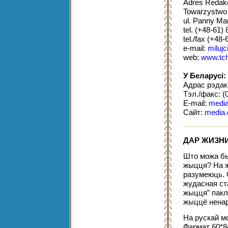
Adres Redakcj
Towarzystwo
ul. Panny Mar
tel. (+48-61)
tel./fax (+48
e-mail:
milujc
web:
www.tchr
У Беларусі:
Адрас рэдакц
Тэл./факс: (
E-mail:
media
Сайт:
media.c
ДАР ЖИЗН
Што можа бы
жыцця? На жа
разумеюць. 
жудасная ст
жыцця” пакл
жыццё нена
На рускай м
Фармат 60*8