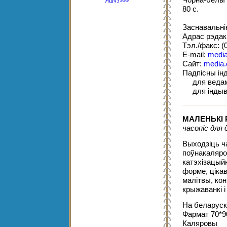
Чорна-белы 
Яшчэ>>>
80 с.
Заснавальні
Адрас рэдакц
Тэл./факс: (
E-mail:
media
Сайт:
media.
Падпісны інд
для ведамас
для індывід
МАЛЕНЬКІ
часопіс для 
Выходзіць ч
поўнакаляро
катэхізацый
форме, ціка
малітвы, кон
крыжаванкі і
На беларуск
Фармат 70*9
Каляровы