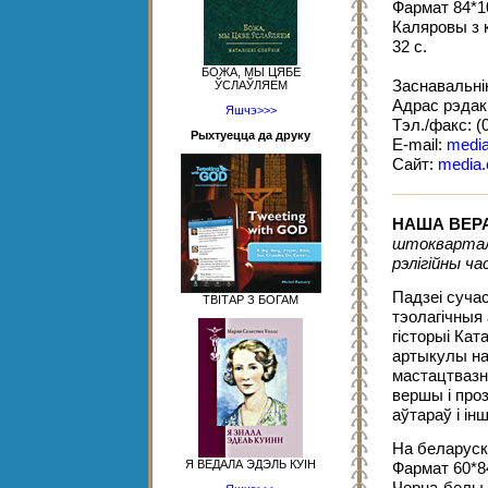
Фармат 84*1
Каляровы з 
32 с.
БОЖА, МЫ ЦЯБЕ
Заснавальні
ЎСЛАЎЛЯЕМ
Адрас рэдакц
Яшчэ>>>
Тэл./факс: (
Рыхтуецца да друку
E-mail:
media
Сайт:
media.
НАША ВЕР
штоквартал
рэлігійны ча
Падзеі суча
ТВІТАР З БОГАМ
тэолагічныя
гісторыі Кат
артыкулы на
мастацтвазна
вершы і про
аўтараў і інш
На беларуск
Я ВЕДАЛА ЭДЭЛЬ КУІН
Фармат 60*8