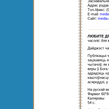
Заснавальні
Адрас рэдакц
Тэл./факс: (
E-mail:
media
Сайт:
media.
ЛЮБИТЕ ДР
часопіс для 
Дайджэст часо
Публікацыі 
зацікавяць я
чытачоў, як 
веры ў Бога 
адрадзіць х
каштоўнасці
асяроддзі, 
На рускай м
Фармат 60*8
Каляровы
54 с.