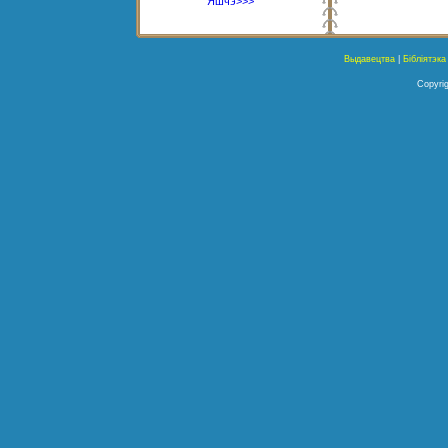
Яшчэ>>>
Выдавецтва
|
Бібліятэка
Copyrig