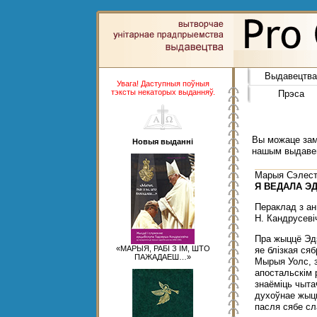
Выдавецтва
Увага! Даступныя поўныя
тэксты некаторых выданняў.
Прэса
Вы можаце замо
Новыя выданні
нашым выдаве
Марыя Сэлест
Я ВЕДАЛА ЭД
Пераклад з ан
Н. Кандрусеві
Пра жыццё Эдэ
«МАРЫЯ, РАБІ З ІМ, ШТО
яе блізкая сяб
ПАЖАДАЕШ…»
Мырыя Уолс, з
апостальскім р
знаёміць чыта
духоўнае жыцц
пасля сябе сл