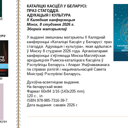
КАТАЛІЦКІ КАСЦЁЛ У БЕЛАРУСІ:
ПРАЗ СТАГОДДЗІ.
АДУКАЦЫЯ І КУЛЬТУРА
БЕ
ІІ Калядная канферэнцыя
Мінск, 8 студзеня 2026 г.
Зборнік матэрыялаў
руку
У выданні змешчаны матэрыялы II Каляднай
канферэнцыі «Каталіцкі Касцёл у Беларусі: праз
стагоддзі. Адукацыя і культура», якая адбылася
ў Мінску 8 студзеня 2026 года. Арганізатарамі
канферэнцыі з’яўляюцца Мінска-Магілёўская
архідыяцэзія Рымска-каталіцкага Касцёла ў
Рэспубліцы Беларусь і Апарат Упаўнаважанага
па справах рэлігій і нацыянальнасцей Савета
Міністраў Рэспублікі Беларусь.
АМ
Духоўна-асветніцкае выданне.
На беларускай мове.
Фармат 60x84 1/16 (143x205 mm).
120 с., іл.
ISBN 978-985-7316-39-7.
Дата выдання: сакавік 2026 г.
КУІН