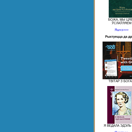
БОЖА, МЫ ЦЯ
ЎСЛАЎЛЯЕМ
Яшчэ>>>
Рыхтуецца да д
ТВІТАР З БОГ
Я ВЕДАЛА ЭДЭЛЬ 