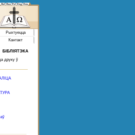
Рыхтуецца
Кантакт
БІБЛІЯТЭКА
да друку ў
АЛІЦА
ТУРА
маў