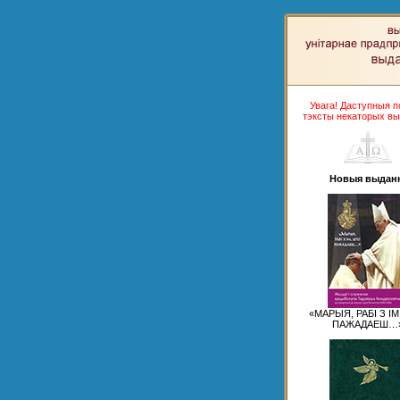
Увага! Даступныя 
тэксты некаторых вы
Новыя выдан
«МАРЫЯ, РАБІ З І
ПАЖАДАЕШ…