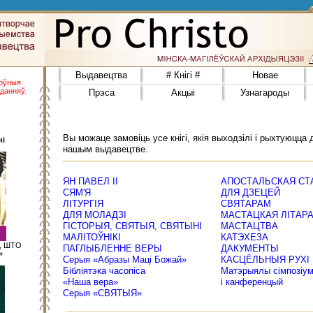
Выдавецтва
# Кнігі #
Новае
поўныя
данняў.
Прэса
Акцыі
Узнагароды
Вы можаце замовіць усе кнігі, якія выходзілі і рыхтуюцца 
ні
нашым выдавецтве.
ЯН ПАВЕЛ ІІ
АПОСТАЛЬСКАЯ СТ
СЯМ'Я
ДЛЯ ДЗЕЦЕЙ
ЛІТУРГІЯ
СВЯТАРАМ
ДЛЯ МОЛАДЗІ
МАСТАЦКАЯ ЛІТАРА
ГІСТОРЫЯ, СВЯТЫЯ, СВЯТЫНІ
МАСТАЦТВА
МАЛІТОЎНІКІ
КАТЭХЕЗА
М, ШТО
ПАГЛЫБЛЕННЕ ВЕРЫ
ДАКУМЕНТЫ
»
Серыя «Абразы Маці Божай»
КАСЦЁЛЬНЫЯ РУХІ
Бібліятэка часопіса
Матэрыялы сімпозіу
«Наша вера»
і канференцый
Серыя «СВЯТЫЯ»