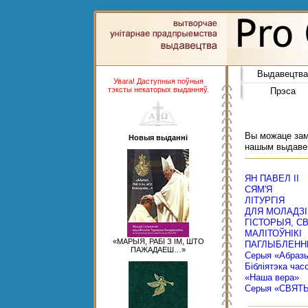
Выдавецтва
Увага! Даступныя поўныя
тэксты некаторых выданняў.
Прэса
Вы можаце замо
Новыя выданні
нашым выдаве
ЯН ПАВЕЛ ІІ
СЯМ'Я
ЛІТУРГІЯ
ДЛЯ МОЛАДЗІ
ГІСТОРЫЯ, С
МАЛІТОЎНІКІ
«МАРЫЯ, РАБІ З ІМ, ШТО
ПАГЛЫБЛЕНН
ПАЖАДАЕШ…»
Серыя «Абраз
Бібліятэка час
«Наша вера»
Серыя «СВЯТ