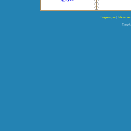
Яшчэ>>>
Выдавецтва
|
Бібліятэка
Copyrig