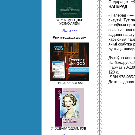
Федэрацыя Еў
НАПЕРАД
«Наперад» — г
скаўткі. Тут 
БОЖА, МЫ ЦЯБЕ
ЎСЛАЎЛЯЕМ
асноўныя прын
значныя вехі 
Яшчэ>>>
заданні на сту
Рыхтуецца да друку
карысныя пара
якімі скаўтка 
рушыць напер
Духоўна-асвет
На беларускай
Фармат 70x100
120 с.
ISBN 978-985-
Дата выдання: 
ТВІТАР З БОГАМ
Я ВЕДАЛА ЭДЭЛЬ КУІН