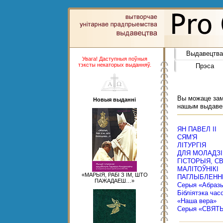
Выдавецтва
Увага! Даступныя поўныя
тэксты некаторых выданняў.
Прэса
Вы можаце замо
Новыя выданні
нашым выдаве
ЯН ПАВЕЛ ІІ
СЯМ'Я
ЛІТУРГІЯ
ДЛЯ МОЛАДЗІ
ГІСТОРЫЯ, С
МАЛІТОЎНІКІ
«МАРЫЯ, РАБІ З ІМ, ШТО
ПАГЛЫБЛЕНН
ПАЖАДАЕШ…»
Серыя «Абраз
Бібліятэка час
«Наша вера»
Серыя «СВЯТ