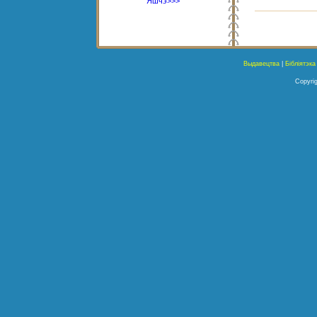
Яшчэ>>>
Выдавецтва
|
Бібліятэка
Copyrig