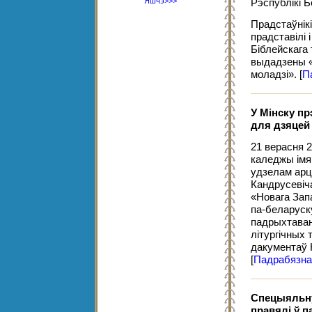
Яшчэ>>>
Рэспублікі 
Прадстаўнік
прадставілі 
Біблейскага
выдадзены «
моладзі».
[
П
У Мінску пр
для дзяцей 
21 верасня 2
каледжы імя
удзелам арц
Кандрусевіч
«Новага Зап
па-беларуск
падрыхтаван
літургічных 
дакументаў 
[
Падрабязна
Спецыяльну
правялі ў п