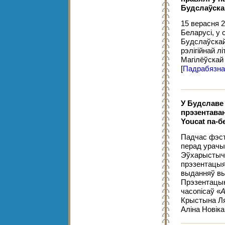
Будслаўска
15 верасня 20
Беларусі, у 
Будслаўска
рэлігійнай л
Магілёўскай 
[
Падрабязна
У Будславе
прэзентаван
Youcat па-б
Падчас фэсту
перад урачы
Эўхарыстыч
прэзентацыя
выданняў в
Прэзентацыю
часопісаў «
A
Крыстына Ля
Аліна Новік