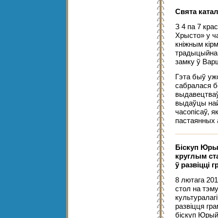
Свята катал
З 4 па 7 кра
Хрысто» у ч
кніжным кірм
традыцыйна 
замку ў Вар
Гэта быў ужо
сабралася б
выдавецтваў
выдаўцы най
часопісаў, я
пастаянных 
Біскуп Юрый
круглым ста
ў развіцці 
8 лютага 201
стол на тэму
культуралагі
развіцця гра
біскуп Юрый