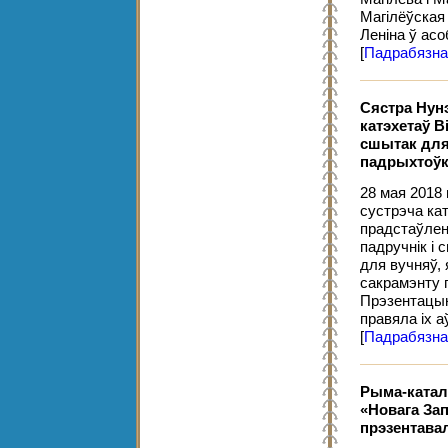
Магілёўская 
Леніна ў ас
[
Падрабязна
Сястра Нун
катэхетаў В
сшытак для
падрыхтоўкі
28 мая 2018 
сустрэча ка
прадстаўлен
падручнік і
для вучняў,
сакрамэнту 
Прэзентацы
правяла іх а
[
Падрабязна
Рыма-катал
«Новага Зап
прэзентавал