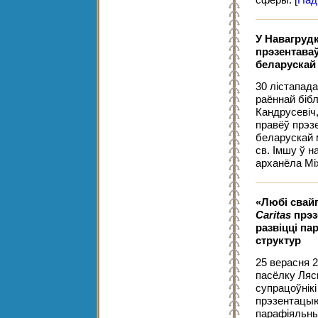
сферы.
[
Пад
У Навагруд
прэзентава
беларускай 
30 лістапада
раённай біб
Кандрусевіч,
правёў прэз
беларускай 
св. Імшу ў н
арханёла Мі
«Любі свайг
Caritas
прэз
развіцці п
структур
25 верасня 2
пасёлку Ляс
супрацоўнік
прэзентацыю
парафіяльны