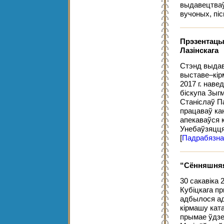
выдавецтваў
вучоных, піс
Прэзентацыя
Лазінскага
Стэнд выдав
выставе–кір
2017 г. наве
біскупа Зыгм
Станіслаў Па
працаваў кан
апекаваўся 
Унебаўзяцц
[
Падрабязна
“Сённяшняя
30 сакавіка 
Кубіцкага п
адбылося ад
кірмашу ката
прымае ўдзе