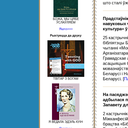
што сталі ў
Прадстаўнік
БОЖА, МЫ ЦЯБЕ
ЎСЛАЎЛЯЕМ
навуковых 
культура» ў
Яшчэ>>>
Рыхтуецца да друку
25 кастрычні
бібліятэцы 
чытанні «Мо
Арганізатар
Грамадскае 
асацыяцыя б
мовазнаўств
Беларусі і 
Беларусі.
[
П
ТВІТАР З БОГАМ
На пасяджэ
адбылася п
Запавету дл
2 кастрычні
Міжканфесійн
Я ВЕДАЛА ЭДЭЛЬ КУІН
брацтва «Бі