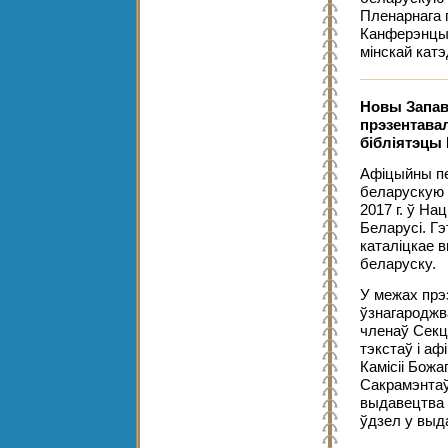
Пленарнага
Канферэнцый
мінскай кат
Новы Запав
прэзентава
бібліятэцы 
Афіцыйны пе
беларускую 
2017 г. ў На
Беларусі. Г
каталіцкае 
беларуску.
У межах прэ
ўзнагароджв
членаў Секц
тэкстаў і а
Камісіі Божа
Сакрамэнтаў
выдавецтва 
ўдзел у выда