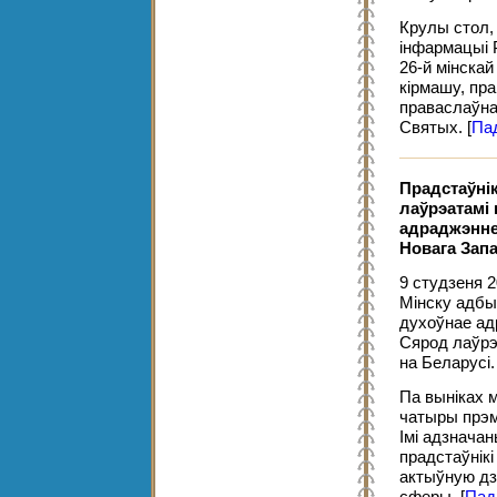
Крулы стол,
інфармацыі 
26-й мінска
кірмашу, пра
праваслаўнаг
Святых.
[
Па
Прадстаўнік
лаўрэатамі 
адраджэнне
Новага Запа
9 студзеня 2
Мінску адбы
духоўнае адр
Сярод лаўрэ
на Беларусі.
Па выніках 
чатыры прэм
Імі адзнача
прадстаўнікі
актыўную дз