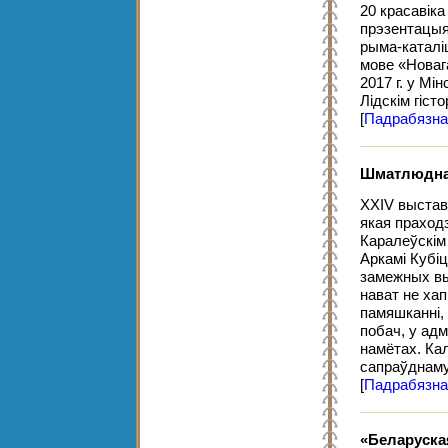
20 красавіка
прэзентацыя
рыма-каталі
мове «Новаг
2017 г. у Мі
Лідскім гіст
[
Падрабязна
Шматлюдна 
XXIV выстав
якая праходз
Каралеўскім
Аркамі Кубіц
замежных вы
нават не ха
памяшканні, 
побач, у ад
намётах. Кал
сапраўднаму
[
Падрабязна
«Беларуска