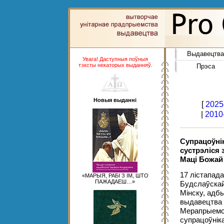
Выдавецтва
Увага! Даступныя поўныя
тэксты некаторых выданняў.
Прэса
Новыя выданні
[
2025
|
2010
Супрацоўні
сустрэліся 
Маці Божай
17 лістапада
«МАРЫЯ, РАБІ З ІМ, ШТО
ПАЖАДАЕШ…»
Будслаўскай
Мінску, адб
выдавецтва 
Мерапрыемс
супрацоўніка