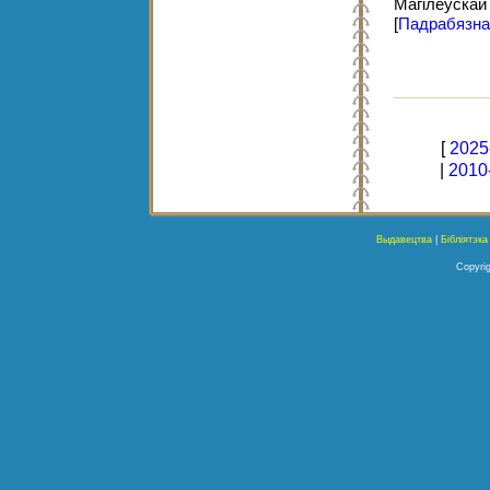
Магілёўскай 
[
Падрабязна
[
2025
|
2010
Выдавецтва
|
Бібліятэка
Copyrig