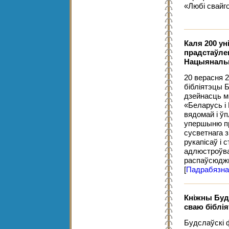
«Любі свайг
Каля 200 ун
прадстаўле
Нацыянальн
20 верасня 
бібліятэцы 
дзейнасць м
«Беларусь і
вядомай і ў
упершыню п
сусветнага з
рукапісаў і 
адлюстроўва
распаўсюджва
[
Падрабязна
Кніжны Буд
сваю біблія
Будслаўскі ф