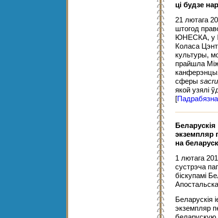
ці будзе на
21 лютага 20
штогод прав
ЮНЕСКА, у І
Коласа Цэнт
культуры, м
прайшла Між
канферэнцыя
сферы
sacr
якой узялі ў
[
Падрабязна
Беларускія
экземпляр 
на беларус
1 лютага 20
сустрэча пап
біскупамі Бе
Апостальска
Беларускія 
экземпляр п
беларускую м