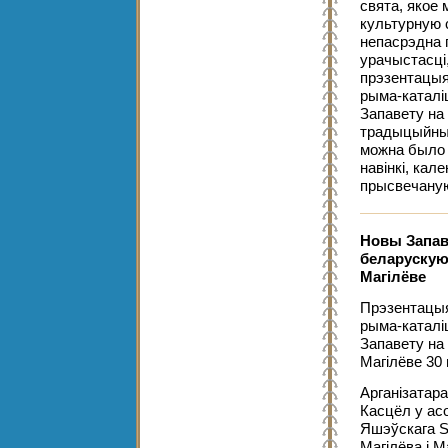
свята, якое
культурную с
непасрэдна 
урачыстасці
прэзентацыя
рыма-каталі
Запавету на
традыцыйным
можна было 
навінкі, кал
прысвечану
Новы Запав
беларускую
Магілёве
Прэзентацыя
рыма-каталі
Запавету на
Магілёве 30 
Арганізатара
Касцёл у ас
Яшэўскага SD
Магілёва і М