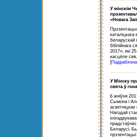
У мінскім 
прэзентава
«Новага Зап
Прэзентацыя
каталіцкага
беларускай 
біблійнага 
2017», які 25
касцёле свв
[
Падрабязна
У Мінску п
свята ў го
6 жніўня 201
Сымона і Ал
асветніцкае
Нагодай ста
кнігадрукав
прадстаўнікі
Беларусі. Бы
прэзентацыі 