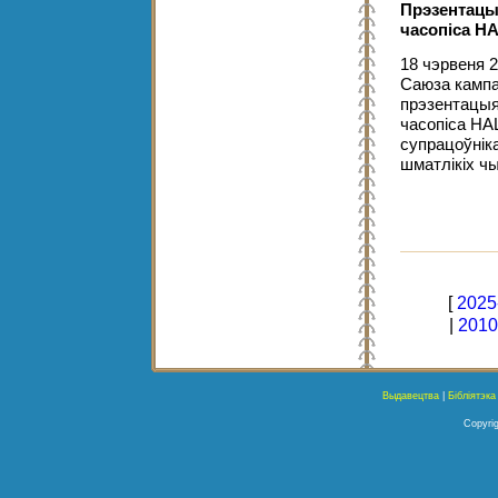
Прэзентацы
часопіса 
18 чэрвеня 2
Саюза кампа
прэзентацыя 
часопіса НА
супрацоўніка
шматлікіх ч
[
2025
|
2010
Выдавецтва
|
Бібліятэка
Copyrig