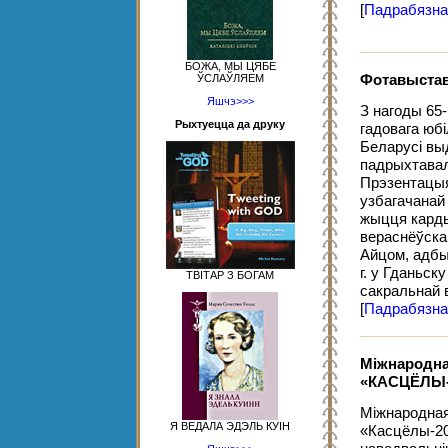
[
Падрабязна
БОЖА, МЫ ЦЯБЕ
ЎСЛАЎЛЯЕМ
Фотавыста
Яшчэ>>>
З нагоды 65-
Рыхтуецца да друку
гадовага юб
Беларусі вы
падрыхтавал
Прэзентацыя
узбагачанай
жыцця карды
вераснёўска
Айцом, адбы
г. у Гданьск
ТВІТАР З БОГАМ
сакральнай 
[
Падрабязна
Міжнародна
«КАСЦЁЛЫ-
Міжнародная
Я ВЕДАЛА ЭДЭЛЬ КУІН
«Касцёлы-20