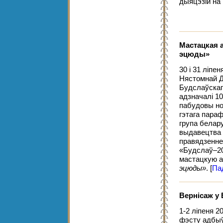
дыяцэзій на
Мастацкая 
эцюды»
30 і 31 ліпен
Нястомнай Д
Будслаўскаг
адзначалі 10
пабудовы но
гэтага параф
група белару
выдавецтва «
правядзенне
«Будслаў–20
мастацкую 
эцюды»
.
[
Па
Вернісаж у
1-2 ліпеня 2
фэсту адбыў