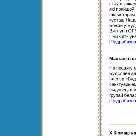
стаў выніка
які прайшоў 
Ініцыятарам 
кусташ Нацы
Божай у Буд
Вятлугін OF
і ініцыятыўн
[
Падрабязна
Мастацкі пл
На працягу м
Будславе ад
пленэр «Буд
санктуарыем
выдавецтвам 
групай белар
[
Падрабязна
Х Кірмаш ка