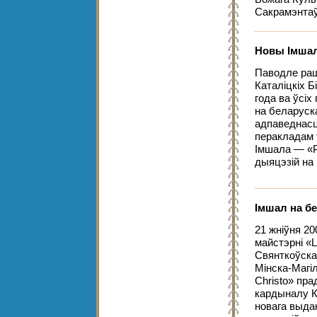
Сакрамэнта
Новы Імша
Паводле ра
Каталіцкіх Б
года ва ўсіх
на беларуск
адпаведнас
перакладам 
Імшала — «
дыяцэзій на
Імшал на б
21 жніўня 20
майстэрні «L
Свянткоўска
Мінска-Магіл
Christo» пра
кардыналу К
новага выда