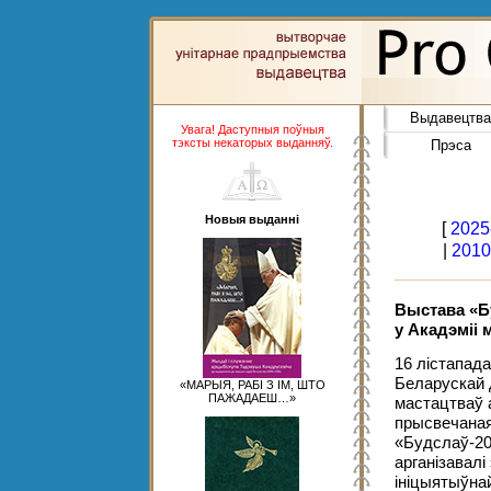
Выдавецтва
Увага! Даступныя поўныя
тэксты некаторых выданняў.
Прэса
Новыя выданні
[
2025
|
2010
Выстава «Б
у Акадэміі 
16 лістапада
Беларускай 
«МАРЫЯ, РАБІ З ІМ, ШТО
ПАЖАДАЕШ…»
мастацтваў 
прысвечаная
«Будслаў-20
арганізавалі
ініцыятыўнай