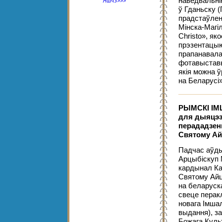
наведвальні
Яшчэ>>>
ў Гданьску 
прадстаўлен
Мінска-Магіл
Christo», як
прэзентацыю
прапанавала
фотавыставы
якія можна 
на Беларусі
РЫМСКІ І
для дыяцэз
перададзе
Святому Айц
Падчас аўды
Арцыбіскуп 
кардынал Ка
Святому Айц
на беларуск
свеце перак
новага Імшал
выдання), з
Божага Куль