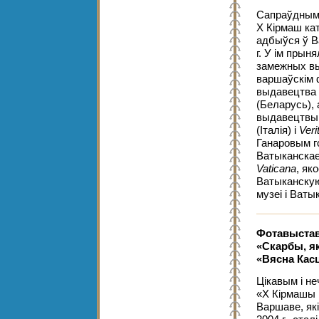
Сапраўдным с
Х Кірмаш кат
адбыўся ў В
г. У ім прыня
замежных в
варшаўскім 
выдавецтва
(Беларусь), 
выдавецтв
(Італія) і
Veri
Ганаровым г
Ватыканска
Vaticana
, як
Ватыканскую
музеі і Ваты
Фотавыста
«Скарбы, я
«Вясна Касц
Цікавым і н
«Х Кірмашы 
Варшаве, які