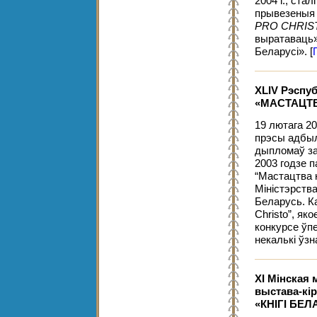
2004 г., ста
прывезеныя 
PRO CHRIS
выратаваць»
Беларусі».
[
XLIV Рэспуб
«МАСТАЦТВ
19 лютага 20
прэсы адбыл
дыпломаў за
2003 годзе п
“Мастацтва к
Міністэрства
Беларусь. К
Christo”, як
конкурсе ўп
некалькі ўзн
ХІ Мінская 
выстава-кі
«КНІГІ БЕЛА