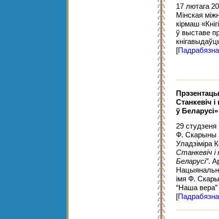
17 лютага 20
Мінская між
кірмаш «Кніг
ў выставе пр
кнігавыдаўцы
[
Падрабязна
Прэзентацыя
Станкевіч
і
ў Беларусі»
29 студзеня 
Ф. Скарыны 
Уладзіміра 
Станкевіч і
Беларусі”
. А
Нацыянальн
імя Ф. Скар
“Наша вера” 
[
Падрабязна