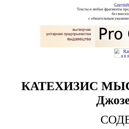
Copyrig
Тексты и любые фрагменты пред
без внесен
с обязательным указание
КАТЕХИЗИС МЫ
Джоз
СОД