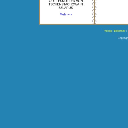
GOTTESMUTTER VON
TSCHENSTACHOWA IN
BELARUS
Mehr>>>
Verlag
|
Bibliothek
|
Copyrigh