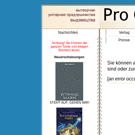
Nachrichten
Verlag
Presse
Achtung! Sie können die
ganzen Texte von einigen
Büchern lesen.
Neuerscheinungen
Sie können a
sind oder zu
[an error occ
STEHT AUF, GEHEN WIR!